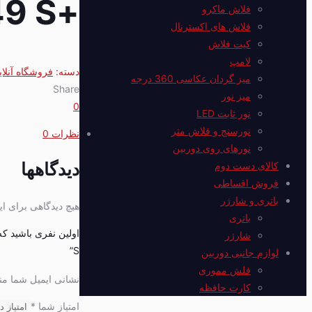
+Sidande RGB-X2049 S
فلاش ماکرو
فلاش های اکسترنال
کیت فلاش
لامپ
دسته:
فروشگاه آنلای
میز گردان عکاسی 360 درجه
Share
میز نور
0
نور ثابت LED
نورسنج و فلاش متر
نظرات
0
نورهای روی دوربین
دیدگاهها
کالای دست دوم
فروش اقساطی
باتری و شارژر
هیچ دیدگاهی برای 
باتری
شارژر
S”
لوازم جانبی دوربین
فلش مموری
نشانی ایمیل شما من
کارت حافظه
امتیاز شما
*