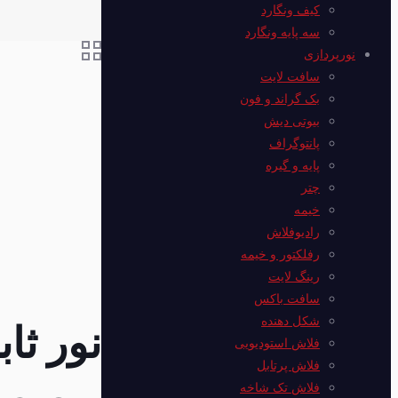
کیف ونگارد
سه پایه ونگارد
نورپردازی
سافت لایت
بک گراند و فون
بیوتی دیش
پانتوگراف
پایه و گیره
چتر
خیمه
رادیوفلاش
رفلکتور و خیمه
رینگ لایت
سافت باکس
شکل دهنده
نور ثا
فلاش استودیویی
فلاش پرتابل
فلاش‌ تک شاخه