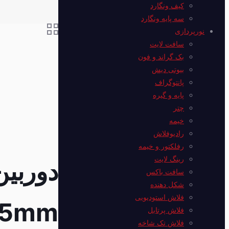
کیف ونگارد
سه پایه ونگارد
نورپردازی
سافت لایت
بک گراند و فون
بیوتی دیش
پانتوگراف
پایه و گیره
چتر
خیمه
رادیوفلاش
رفلکتور و خیمه
رینگ لایت
سافت باکس
شکل دهنده
فلاش استودیویی
-55mm
فلاش پرتابل
فلاش‌ تک شاخه