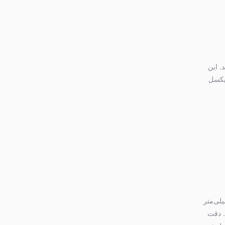
آید. این
ولی را پوشش می‌دهد. دقت مؤثر حسگر 24 مگاپیکسل
دوربین‌های دوربین «کانن» (Canon) است که همراه با یک عدد لنز 55-18 میلی‌متر
می‌دهد. دقت