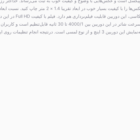
حسگر 24 مگاپیکسل است و عکس‌هایی با وضوح و کیفیت خوب به ثبت می‌رساند. حداکثر 
عکس در این دوربین 4000 × 6000 پیکسل است که باعث می‌شود بتوانید عکس‌ها را با کیفیت بسیار خوب در ابعاد تقریبا 1.4 ×
بنا به انتخاب می‌تواند یکی از نسبت‌های 1:1, 4:3, 3:2, 16:9 باشد. علاوه بر عکاسی، این دوربین قا
ذخیره می‌شود. سرعت فیلم‌برداری 60 فریم‌برثانیه است. جالب است بدانید سرعت شاتر در این دوربین بین 4000/1 تا 30 ثانیه قابل‌تنظیم است و کاربران
می‌توانند بنا به محیط سرعت دلخواهشان را در ثبت عکس‌ها تنظیم کنند. صفحه‌نمایش این دوربین 3 اینچ و از نوع لمسی است. درنتیجه انجام تنظیمات روی