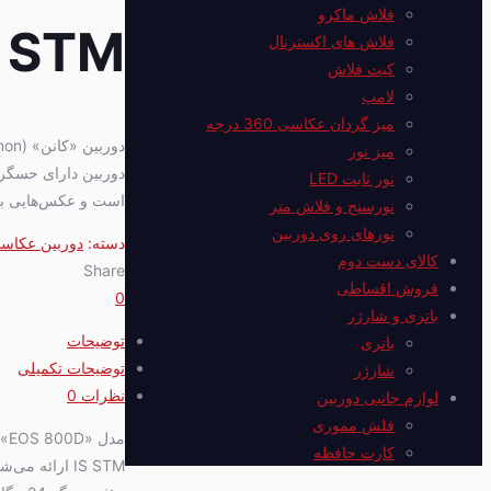
فلاش ماکرو
S STM
فلاش های اکسترنال
کیت فلاش
لامپ
میز گردان عکاسی 360 درجه
میز نور
نور ثابت LED
است و عکس‌هایی با
نورسنج و فلاش متر
نورهای روی دوربین
دسته:
دوربین عکاس
کالای دست دوم
Share
فروش اقساطی
0
باتری و شارژر
توضیحات
باتری
توضیحات تکمیلی
شارژر
نظرات
0
لوازم جانبی دوربین
فلش مموری
کارت حافظه