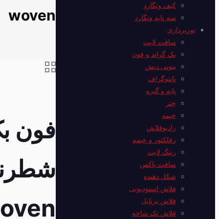
کیف ونگارد
woven
سه پایه ونگارد
نورپردازی
سافت لایت
بک گراند و فون
بیوتی دیش
پانتوگراف
پایه و گیره
چتر
خیمه
فون ب
رادیوفلاش
رفلکتور و خیمه
رینگ لایت
سافت باکس
شکل دهنده
فلاش استودیویی
woven
فلاش پرتابل
فلاش‌ تک شاخه