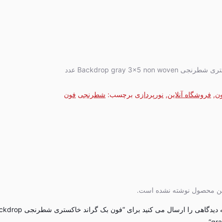
Backdrop gray 3×5 non عدد
ون
,
فروشگاه آنلاین
,
نورپردازی
برچسب:
شطرنجی
فون
این محصول نوشته نشده است.
اولین نفری باشید که دیدگاهی را ارسال می کنید برای “فون بک گران
gra