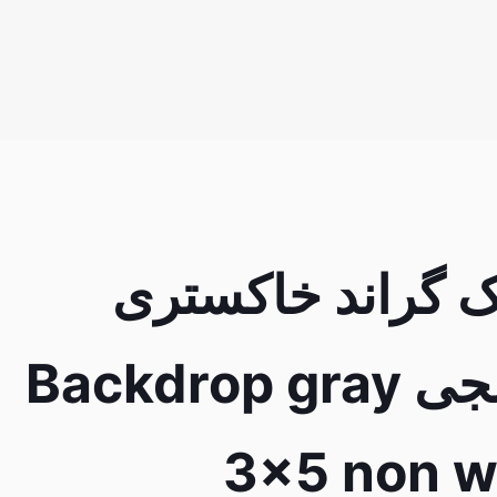
ک گراند خاکستری
شطرنجی Backdrop gray
3×5 non 