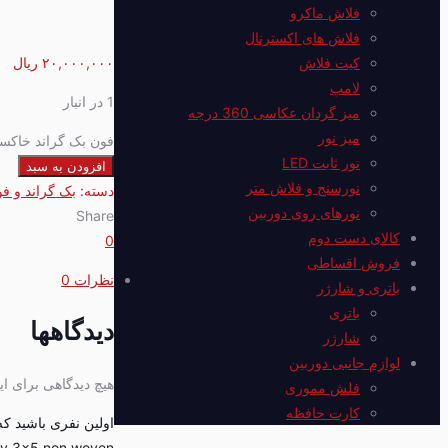
فلاش ماکرو
فلاش های اکسترنال
کیت فلاش
۲۰,۰۰۰,۰۰۰
ریال
لامپ
1 در انبار
میز گردان عکاسی 360 درجه
میز نور
فون بک گراند خاکستری شطرنجی  woven
نور ثابت LED
افزودن به سبد
نورسنج و فلاش متر
دسته:
بک گراند و ف
نورهای روی دوربین
Share
کالای دست دوم
0
فروش اقساطی
نظرات
0
باتری و شارژر
باتری
دیدگاهها
شارژر
لوازم جانبی دوربین
هیچ دیدگاهی برای 
فلش مموری
کارت حافظه
y 3×5 non woven”