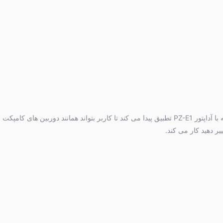
لنز کانن EF-S 18-135mm f/3.5-5.6 IS USM اولین لنز این کمپانی است که با آداپتور PZ-E1 تطبیق پیدا می کند تا کاربر بتواند همانند دوربین ها
ر دهید کار می کند.