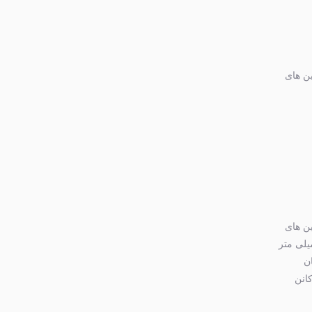
E مناسب برای دوربین های
E مناسب برای دوربین های
با توجه به ضریب لنزهای EF-S می توان عدد دقیق فوکال این لنز را 216-28.8 میلی متر
امکان
انن