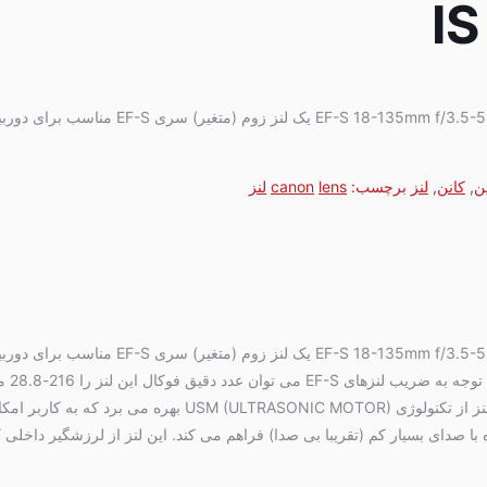
I
لنز کانن EF-S 18-135mm f/3.5-5.6 IS USM یک لنز زوم (متغیر) سری F-S
ن
,
کانن
,
لنز
برچسب:
lens
canon
لنز
لنز کانن EF-S 18-135mm f/3.5-5.6 IS USM یک لنز زوم (متغیر) سری F-S
APS-C می باشد. 
در نظر گرفت. این لنز از تکنولوژی USM (ULTRASONIC MOTOR) بهره می برد که به کاربر 
 صدای بسیار کم (تقریبا بی صدا) فراهم می کند. این لنز از لرزشگیر داخلی ک