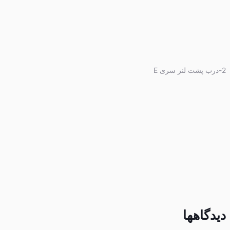
2-درب پشت لنز سری E
دیدگاهها