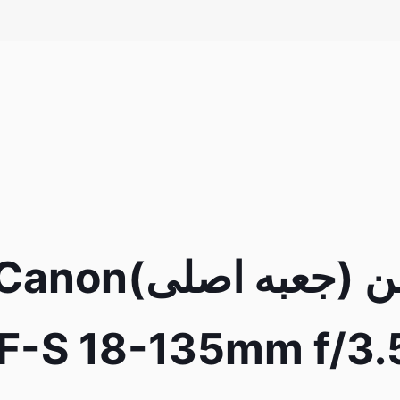
لنز کانن (جعبه اصلی)anon
F-S 18-135mm f/3.