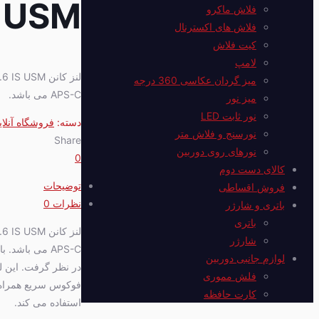
S USM
فلاش ماکرو
فلاش های اکسترنال
کیت فلاش
لامپ
میز گردان عکاسی 360 درجه
APS-C می باشد.
میز نور
نور ثابت LED
دسته:
فروشگاه آنلای
نورسنج و فلاش متر
Share
نورهای روی دوربین
0
کالای دست دوم
توضیحات
فروش اقساطی
نظرات
0
باتری و شارژر
باتری
شارژر
لوازم جانبی دوربین
فلش مموری
فوکوس سریع همراه با
کارت حافظه
استفاده می کند.