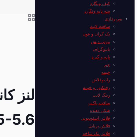
کیف ونگارد
سه پایه ونگارد
نورپردازی
سافت لایت
بک گراند و فون
بیوتی دیش
پانتوگراف
پایه و گیره
چتر
خیمه
رادیوفلاش
رفلکتور و خیمه
رینگ لایت
سافت باکس
شکل دهنده
5-5.6
فلاش استودیویی
فلاش پرتابل
فلاش‌ تک شاخه