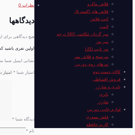
فلاش ماکرو
نظرات
0
فلاش های اکسترنال
دیدگاهها
کیت فلاش
لامپ
میز گردان عکاسی 360 درجه
هیچ دیدگاهی برای 
میز نور
اولین نفری باشید که د
نور ثابت LED
نورسنج و فلاش متر
نشانی ایمیل شما من
نورهای روی دوربین
کالای دست دوم
امتیاز شما
*
فروش اقساطی
باتری و شارژر
باتری
شارژر
لوازم جانبی دوربین
فلش مموری
دیدگاه شما
*
کارت حافظه
نام
*