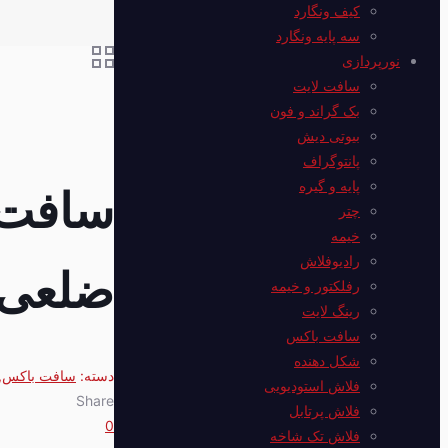
کیف ونگارد
سه پایه ونگارد
نورپردازی
سافت لایت
بک گراند و فون
بیوتی دیش
پانتوگراف
پایه و گیره
چتر
خیمه
رادیوفلاش
ضلعی 0cm
رفلکتور و خیمه
رینگ لایت
سافت باکس
شکل دهنده
دسته:
سافت باکس
,
فلاش استودیویی
Share
فلاش پرتابل
0
فلاش‌ تک شاخه