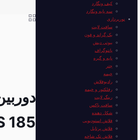
کیف ونگارد
سه پایه ونگارد
نورپردازی
سافت لایت
بک گراند و فون
بیوتی دیش
پانتوگراف
پایه و گیره
چتر
خیمه
رادیوفلاش
رفلکتور و خیمه
رینگ لایت
سافت باکس
شکل دهنده
S 185
فلاش استودیویی
فلاش پرتابل
فلاش‌ تک شاخه