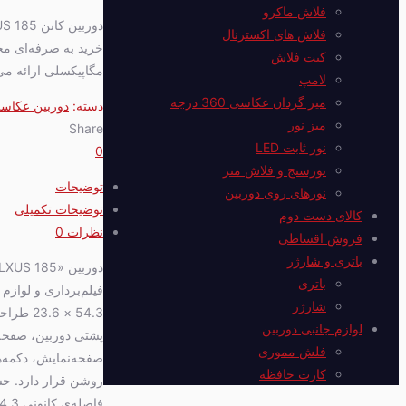
فلاش ماکرو
فلاش های اکسترنال
کیت فلاش
مگاپیکسلی ارائه می‌
لامپ
میز گردان عکاسی 360 درجه
دسته:
دوربین عکاس
میز نور
Share
نور ثابت LED
0
نورسنج و فلاش متر
توضیحات
نورهای روی دوربین
توضیحات تکمیلی
کالای دست دوم
نظرات
0
فروش اقساطی
باتری و شارژر
باتری
شارژر
54.3 × 
لوازم جانبی دوربین
فلش مموری
صفحه‌نمایش، دکمه‌ها
کارت حافظه