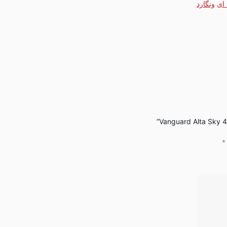
 ای
ونگارد
*