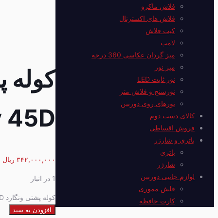
فلاش ماکرو
فلاش های اکسترنال
کیت فلاش
لامپ
میز گردان عکاسی 360 درجه
میز نور
نور ثابت LED
نورسنج و فلاش متر
نورهای روی دوربین
y 45D
کالای دست دوم
فروش اقساطی
باتری و شارژر
باتری
۳۴۲,۰۰۰,۰۰۰
ریال
شارژر
لوازم جانبی دوربین
1 در انبار
فلش مموری
کوله پشتی ونگارد Vanguard Alta Sky 45D عدد
کارت حافظه
افزودن به سبد