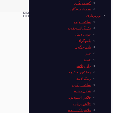
کیف ونگارد
سه پایه ونگارد
نورپردازی
سافت لایت
بک گراند و فون
بیوتی دیش
پانتوگراف
پایه و گیره
چتر
خیمه
رادیوفلاش
رفلکتور و خیمه
رینگ لایت
سافت باکس
شکل دهنده
فلاش استودیویی
فلاش پرتابل
فلاش‌ تک شاخه