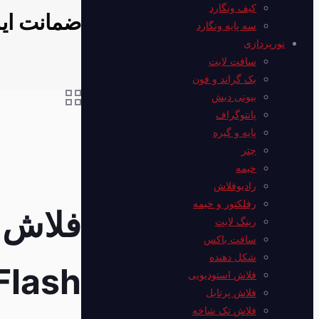
کیف ونگارد
ضمانت ایر
سه پایه ونگارد
نورپردازی
سافت لایت
بک گراند و فون
بیوتی دیش
پانتوگراف
پایه و گیره
چتر
خیمه
رادیوفلاش
رفلکتور و خیمه
رینگ لایت
سافت باکس
شکل دهنده
Flash
فلاش استودیویی
فلاش پرتابل
فلاش‌ تک شاخه