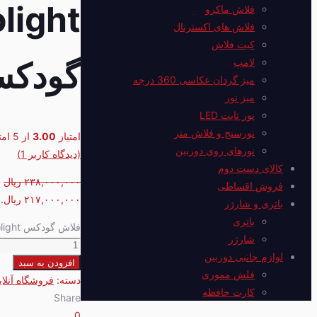
فلاش ماکرو
فلاش های اکسترنال
کیت فلاش
گودکس G
لامپ
میز گردان عکاسی 360 درجه
میز نور
نور ثابت LED
نورسنج و فلاش متر
امتیاز
3.00
از 5 امتیاز
نورهای روی دوربین
(دیدگاه کاربر
1
)
کالای دست دوم
۲۳۸,۰۰۰,۰۰۰
ریال
ق
فروش اقساطی
۲۱۷,۰۰۰,۰۰۰ ریال.
باتری و شارژر
باتری
فلاش گودکس Godox MS300-V Studio Flash Monolight با ضمانت ایران گودکس IRG عدد
شارژر
لوازم جانبی دوربین
افزودن به سبد
فلش مموری
دسته:
فروشگاه آنلای
کارت حافظه
Share
0