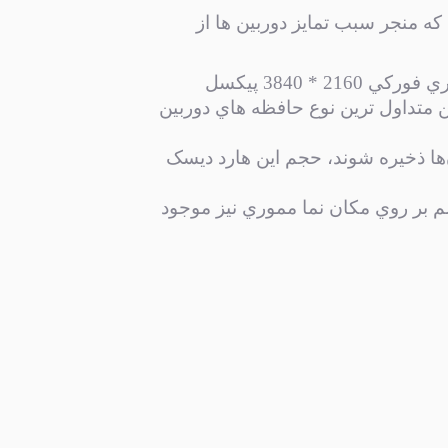
که منجر سبب تمايز دوربين ها از
رزلوشن فيلم برداري اچ دي 1280*720 پيکسل، رزلوشن تصوير برداري فول اچ دي 1080*1920 و رزلوشن تصوير برداري فورکي 2160 * 3840 پیکسل
 متداول ترين نوع حافظه هاي دوربين
ها ذخيره شوند، حجم اين هارد ديسک
لم بر روي مکان نما مموري نيز موجود