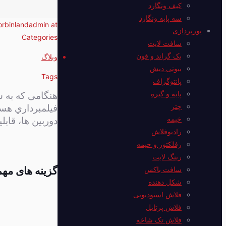
کیف ونگارد
سه پایه ونگارد
orbinlandadmin
at
نورپردازی
Categories
سافت لایت
بک گراند و فون
وبلاگ
بیوتی دیش
Tags
پانتوگراف
پایه و گیره
هنگامی که به سر
چتر
فيلمبرداري هست
خیمه
دوربين ها، قاب
رادیوفلاش
رفلکتور و خیمه
رینگ لایت
سافت باکس
گزینه های مه
شکل دهنده
فلاش استودیویی
فلاش پرتابل
فلاش‌ تک شاخه