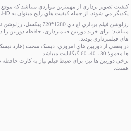
کيفيت تصوير برداري از مهمترين مواردي میباشد که موقع
D
HD
يکديگر مي شوند، از جمله کيفيت هاي رايج ميتوان به
،
میباشد؛ برای خرید دوربین فیلمبرداری، حافظه دوربین را 
هاي فيلمبرداري بودند.
در بعضي از دوربين هاي امروزي، ديسک سخت (هارد ديسک) 
ها معمولا 30 ، 40، 60 گیگابایت میباشد.
برخي دوربين ها نيز، براي ضبط فيلم نياز به کارت حافظه 
هست.