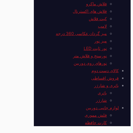
فلاش ماکرو
فلاش های اکسترنال
کیت فلاش
لامپ
میز گردان عکاسی 360 درجه
میز نور
نور ثابت LED
نورسنج و فلاش متر
نورهای روی دوربین
کالای دست دوم
فروش اقساطی
باتری و شارژر
باتری
شارژر
لوازم جانبی دوربین
فلش مموری
کارت حافظه