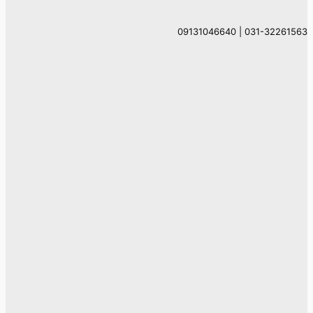
031-32261563 | 09131046640