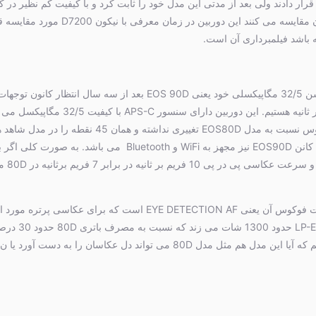
بین، این مدل را مورد انتقاد قرار دادند ولی بعد از مدتی این مدل خود را ثابت کرد و با کیف
های بازار به شمار آید. سری های دو رقمی کانن 
اکنون کمپانی معظم کانن با معرفی دوربین جدید و سنسور APS-C با رزولوشن 32/5 مگ
کنیم او
یکی از جدید ترین امکاناتی که دراین مدل افزوده شده است مربوط به قسمت فوکوس 