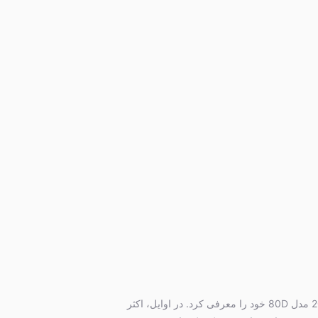
همواره وقتی صحبت از یک دوربین حرفه ای میان رده خوب زده می شود سری های دو رقمی کانن از جایگاه ویژه ای برخوردار می شوند. کانن در سال 2016 مدل 80D خود را معرفی کرد. در اوایل، اکثر