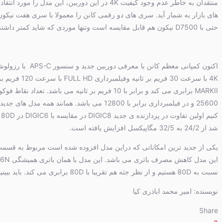
منتقدان به خاطر عدم وجود کیفیت 4K در این دور
حتی با D7500 نیکون هم قابل مقایسه است وتنها موردی که شاید کمتر داشته باشد فیلمبرداری آن است.
شد از 24/2 به 32/5 مگاپیکسل افزایش یافته است.
نسبت به 80D هستیم و از نظر جثه هم تقریبا با 80D برابری می کند. باید ببینیم که آیا این مدل هم مثل مدل 80D می تواند دل عکاسان را به دست آورد یا ن؟
نویسنده: امیر محمد اباذری کیا
Share