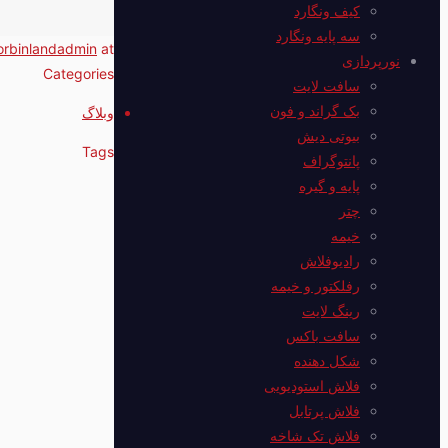
کیف ونگارد
سه پایه ونگارد
orbinlandadmin
at
نورپردازی
Categories
سافت لایت
بک گراند و فون
وبلاگ
بیوتی دیش
Tags
پانتوگراف
پایه و گیره
چتر
خیمه
رادیوفلاش
رفلکتور و خیمه
رینگ لایت
سافت باکس
شکل دهنده
فلاش استودیویی
فلاش پرتابل
فلاش‌ تک شاخه