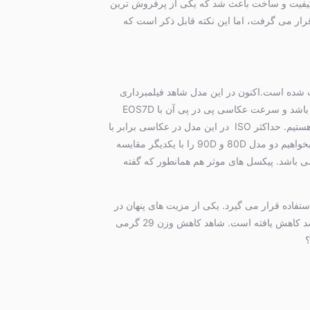
یت کم نظیر در کیفیت و ساخت باعث شد که یکی از پرفروش ترین
را معمولا با سری هفت نیکون مقایسه می کنند این دوربین در زمان معرفی با نیکون D7200 مورد مقایسه قرار می گرفت، اما این نکته قابل ذکر است که
اپیکسلی خود یعنی EOS 90D بعد از سه سال انتظار کانون توجهات شده است.اکنون در این مدل شاهد فیلمبرداری
4K با سرعت 30 فریم بر ثانیه وفیلمبرداری FULL HD با سرعت 120 فریم بر ثانیه هستیم. این دوربین دارای سنسور APS-C با کیفیت 32/5 مگاپیکسل می باشد و سرعت عکاسی پی در پی آن با EOS7D
MARKII برابری می کند و برابر با 10 فریم بر ثانیه می باشد. تعداد نقاط فوکوس نسبت به مدل EOS80D تغییری نداشته و همان 45 نقطه را در مدل شاهد هستیم. حداکثر ISO در این مدل در عکاسی برابر با
25600 و در فیلمبرداری برابر با 12800 می باشد. همانند همه مدل های جدید کانن EOS90D نیز مجهز به WiFi و Bluetooth می باشد. به صورت کلی اگر بخواهیم دو مدل 80D و 90D را با یکدیگر مقایسه
لین تفاوت در پردازنده ی جدید DIGIC8 در مقایسه با DIGIC6 در 80D و سرعت عکاسی پی در پی 10 فریم بر ثانیه در برابر 7 فریم برثانیه در 80D می باشد. پیکسل های موثر هم همانطور که گفته
آن یعنی EYE DETECTION AF است که برای عکاسی پرتره مورد استفاده قرار می گیرد. یکی از مزیت های پنهان در
این مدل کاهش مصرف باتری می باشد. این مدل با همان باتری همیشگی LP-E6N حدود 1300 شات می زند که نسبت به مصرف باتری 80D حدود 30 درصد کاهش یافته است. شاهد کاهش وزن 29 گرمی