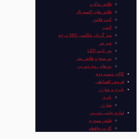
فلاش ماکرو
فلاش های اکسترنال
کیت فلاش
لامپ
میز گردان عکاسی 360 درجه
میز نور
نور ثابت LED
نورسنج و فلاش متر
نورهای روی دوربین
کالای دست دوم
فروش اقساطی
باتری و شارژر
باتری
شارژر
لوازم جانبی دوربین
فلش مموری
کارت حافظه