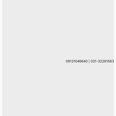
031-32261563 | 09131046640