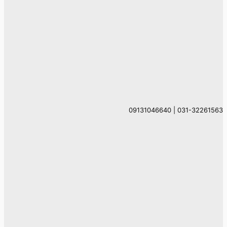
031-32261563 | 09131046640