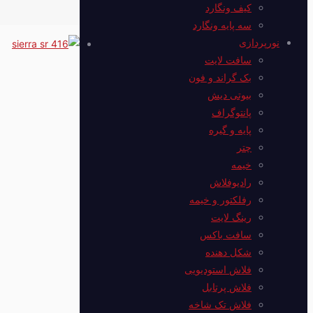
کیف ونگارد
سه پایه ونگارد
نورپردازی
سافت لایت
بک گراند و فون
بیوتی دیش
پانتوگراف
پایه و گیره
چتر
خیمه
رادیوفلاش
رفلکتور و خیمه
رینگ لایت
سافت باکس
شکل دهنده
فلاش استودیویی
فلاش پرتابل
فلاش‌ تک شاخه