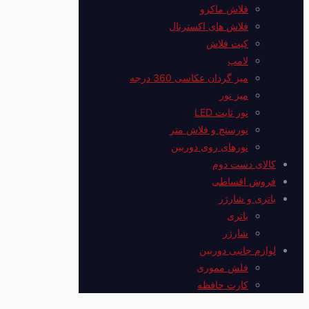
فلاش ماکرو
فلاش های اکسترنال
کیت فلاش
لامپ
میز گردان عکاسی 360 درجه
میز نور
نور ثابت LED
نورسنج و فلاش متر
نورهای روی دوربین
کالای دست دوم
فروش اقساطی
باتری و شارژر
باتری
شارژر
لوازم جانبی دوربین
فلش مموری
کارت حافظه