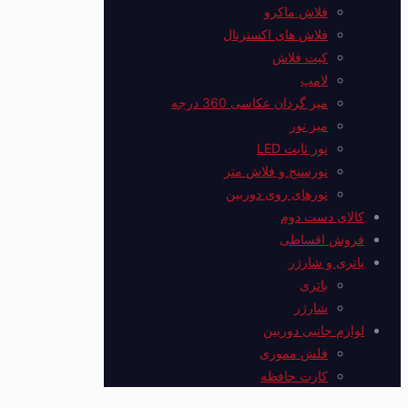
فلاش ماکرو
فلاش های اکسترنال
کیت فلاش
لامپ
میز گردان عکاسی 360 درجه
میز نور
نور ثابت LED
نورسنج و فلاش متر
نورهای روی دوربین
کالای دست دوم
فروش اقساطی
باتری و شارژر
باتری
شارژر
لوازم جانبی دوربین
فلش مموری
کارت حافظه