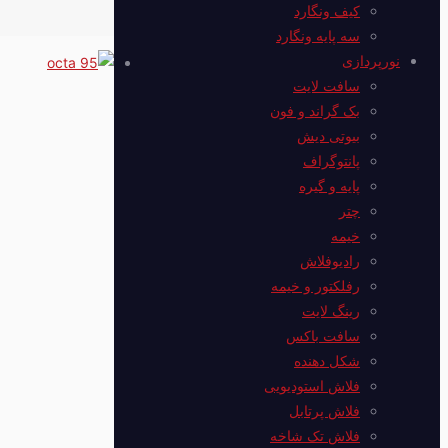
کیف ونگارد
سه پایه ونگارد
نورپردازی
سافت لایت
بک گراند و فون
بیوتی دیش
پانتوگراف
پایه و گیره
چتر
خیمه
رادیوفلاش
رفلکتور و خیمه
رینگ لایت
سافت باکس
شکل دهنده
فلاش استودیویی
فلاش پرتابل
فلاش‌ تک شاخه