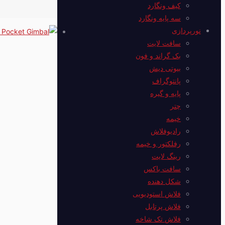
کیف ونگارد
سه پایه ونگارد
نورپردازی
سافت لایت
بک گراند و فون
بیوتی دیش
پانتوگراف
پایه و گیره
چتر
خیمه
رادیوفلاش
رفلکتور و خیمه
رینگ لایت
سافت باکس
شکل دهنده
فلاش استودیویی
فلاش پرتابل
فلاش‌ تک شاخه