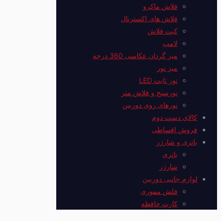
فلاش ماکرو
فلاش های اکسترنال
کیت فلاش
لامپ
میز گردان عکاسی 360 درجه
میز نور
نور ثابت LED
نورسنج و فلاش متر
نورهای روی دوربین
کالای دست دوم
فروش اقساطی
باتری و شارژر
باتری
شارژر
لوازم جانبی دوربین
فلش مموری
کارت حافظه