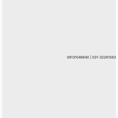
031-32261563 | 09131046640