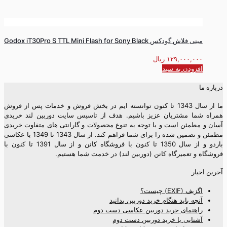
مینی فلاش گودکس Godox iT30Pro S TTL Mini Flash for Sony Black
۱۲۹,۰۰۰,۰۰۰
ریال
افزودن به سبد
درباره ما
ما از سال 1343 تا کنون توانسته ایم در بخش فروش و خدمات پس از فروش
همراه شما مشتریان عزیز باشیم. هدف از تاسیس سایت دوربین لند خریدی
آسان و مطمئن است و با توجه به تنوع محصولات و گارانتی های متفاوت خریدی
مطمئن و تضمین شده را برای شما فراهم کند. از سال 1343 تا 1349 با عکاسی
باردو و از سال 1350 تا کنون با فروشگاه کانن و از سال 1391 تا کنون با
فروشگاه و تعمیرگاه کانن (دوربین لند) در خدمت شما هستیم.
آخرین اخبار
اگزیف (EXIF) چیست؟
آنچه باید هنگام خرید دوربین بدانید
راهنمای خرید دوربین عکاسی دست دوم
آشنایی با خرید دوربین دست دوم