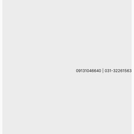
031-32261563 | 09131046640