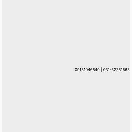
031-32261563 | 09131046640