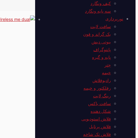
کیف ونگارد
سه پایه ونگارد
نورپردازی
سافت لایت
بک گراند و فون
بیوتی دیش
پانتوگراف
پایه و گیره
چتر
خیمه
رادیوفلاش
رفلکتور و خیمه
رینگ لایت
سافت باکس
شکل دهنده
فلاش استودیویی
فلاش پرتابل
فلاش‌ تک شاخه