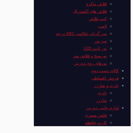
فلاش ماکرو
فلاش های اکسترنال
کیت فلاش
لامپ
میز گردان عکاسی 360 درجه
میز نور
نور ثابت LED
نورسنج و فلاش متر
نورهای روی دوربین
کالای دست دوم
فروش اقساطی
باتری و شارژر
باتری
شارژر
لوازم جانبی دوربین
فلش مموری
کارت حافظه