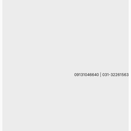
031-32261563 | 09131046640