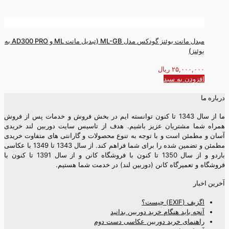
مبدل مانت بوئنز گودکس مدل ML-GB (تبدیل مانت ML و AD300 PRO به
بوئنز)
۲۵,۰۰۰,۰۰۰
ریال
افزودن به سبد
درباره ما
ما از سال 1343 تا کنون توانسته ایم در بخش فروش و خدمات پس از فروش
همراه شما مشتریان عزیز باشیم. هدف از تاسیس سایت دوربین لند خریدی
آسان و مطمئن است و با توجه به تنوع محصولات و گارانتی های متفاوت خریدی
مطمئن و تضمین شده را برای شما فراهم کند. از سال 1343 تا 1349 با عکاسی
باردو و از سال 1350 تا کنون با فروشگاه کانن و از سال 1391 تا کنون با
فروشگاه و تعمیرگاه کانن (دوربین لند) در خدمت شما هستیم.
آخرین اخبار
اگزیف (EXIF) چیست؟
آنچه باید هنگام خرید دوربین بدانید
راهنمای خرید دوربین عکاسی دست دوم