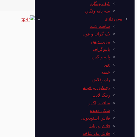
کیف ونگارد
سه پایه ونگارد
نورپردازی
سافت لایت
بک گراند و فون
بیوتی دیش
پانتوگراف
پایه و گیره
چتر
خیمه
رادیوفلاش
رفلکتور و خیمه
رینگ لایت
سافت باکس
شکل دهنده
فلاش استودیویی
فلاش پرتابل
فلاش‌ تک شاخه