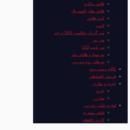
فلاش ماکرو
فلاش های اکسترنال
کیت فلاش
لامپ
میز گردان عکاسی 360 درجه
میز نور
نور ثابت LED
نورسنج و فلاش متر
نورهای روی دوربین
کالای دست دوم
فروش اقساطی
باتری و شارژر
باتری
شارژر
لوازم جانبی دوربین
فلش مموری
کارت حافظه