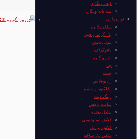
کیف ونگارد
سه پایه ونگارد
نورپردازی
سافت لایت
بک گراند و فون
بیوتی دیش
پانتوگراف
پایه و گیره
چتر
خیمه
رادیوفلاش
رفلکتور و خیمه
رینگ لایت
سافت باکس
شکل دهنده
فلاش استودیویی
فلاش پرتابل
فلاش‌ تک شاخه