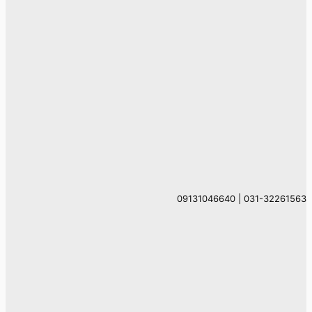
031-32261563 | 09131046640