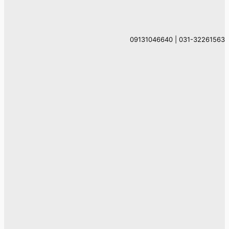
031-32261563 | 09131046640